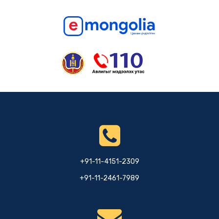
Цэргийн атташе Хурандаа
О.Заяат Коломбод ажиллаж
байна.
11 сарын өмнө
+91-11-4151-2309
+91-11-2461-7989