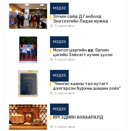
МЭДЭЭ
Элчин сайд Д.Ганболд
Энэтхэгийн Ладак мужид
ажлын айлчлал хийж, хамтын
3 сарын өмнө
ажиллагааг урагшлуулав
МЭДЭЭ
Монгол цэргийн өдөр, Орчин
цагийн Зэвсэгт хүчин үүсэн
байгуулагдсаны 105 жилийн
5 сарын өмнө
ойн баярын арга хэмжээ зохион
байгуулав
МЭДЭЭ
“Чингис хааны тал нутагт
дэлгэрсэн бурхны шашин соёл”
номын монгол орчуулгын нээлт
5 сарын өмнө
болов.
МЭДЭЭ
ИРГЭДИЙН АНХААРАЛД
6 сарын өмнө