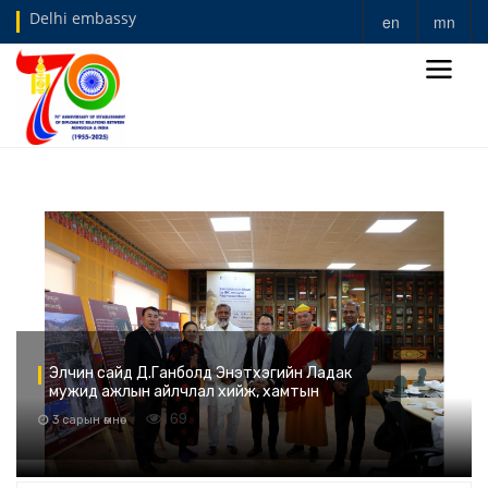
Delhi embassy
en
mn
Элчин сайд Д.Ганболд Энэтхэгийн Ладак
мужид ажлын айлчлал хийж, хамтын
ажиллагааг урагшлуулав
169
3 сарын өмнө