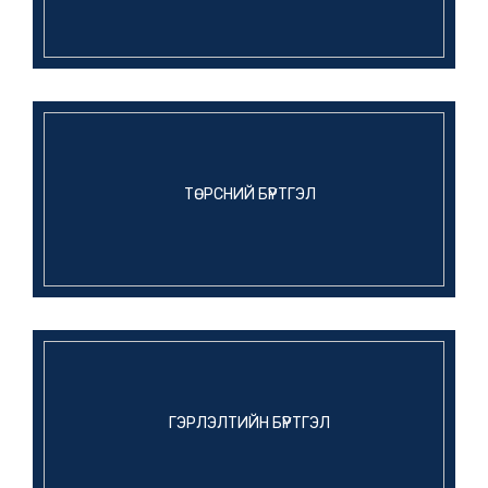
МЭДЭЭ
ИРГЭДИЙН АНХААРАЛД
8 сарын өмнө
МЭДЭЭ
ТӨРСНИЙ БҮРТГЭЛ
ИРГЭДИЙН АНХААРАЛД
9 сарын өмнө
МЭДЭЭ
ХҮН АМ, ОРОН СУУЦНЫ ЗАВСРЫН
ТООЛЛОГО-2025
10 сарын өмнө
ГЭРЛЭЛТИЙН БҮРТГЭЛ
МЭДЭЭ
Төрийн медаль гардуулав