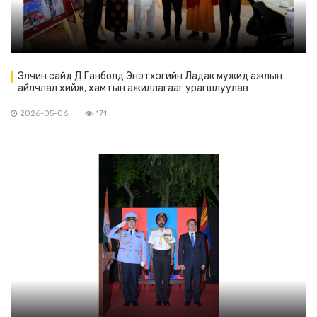
Элчин сайд Д.Ганболд Энэтхэгийн Ладак мужид ажлын
айлчлал хийж, хамтын ажиллагааг урагшлуулав
2026-05-06
171