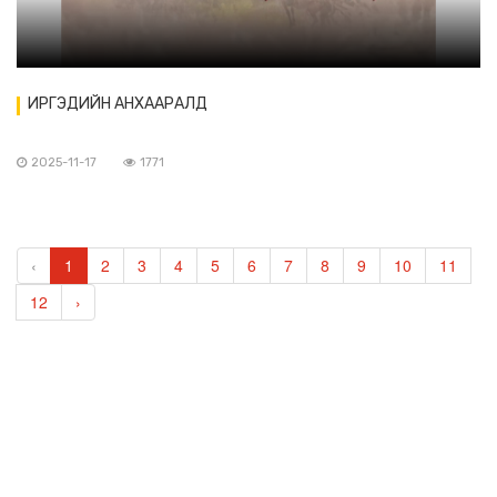
ИРГЭДИЙН АНХААРАЛД
2025-11-17
1771
‹
1
2
3
4
5
6
7
8
9
10
11
12
›