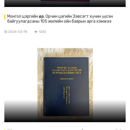
Монгол цэргийн өдөр, Орчин цагийн Зэвсэгт хүчин үүсэн
байгуулагдсаны 105 жилийн ойн баярын арга хэмжээ
зохион байгуулав
2026-03-18
1263