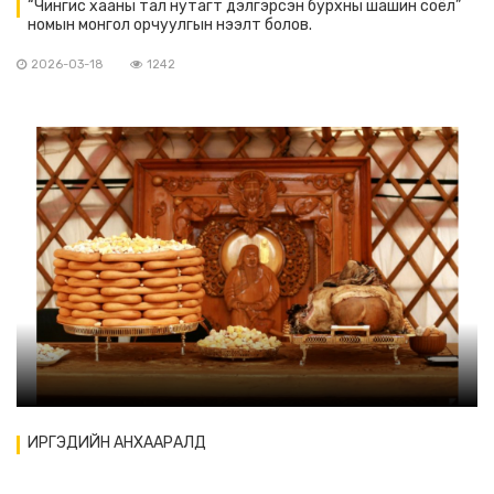
“Чингис хааны тал нутагт дэлгэрсэн бурхны шашин соёл”
номын монгол орчуулгын нээлт болов.
2026-03-18
1242
ИРГЭДИЙН АНХААРАЛД