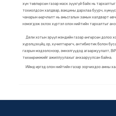
хүн төвлөрсөн газар маск зүүхгүй байх нь тархалтыг
тохиолдсон халдвар, вакцины дархлаа буурч, хүмүүси
чанарын өөрчлөлт нь амьсгалын замын халдварт өвч
нэмэгдэж эхлэх хүртэл олон нийтийн тархалтыг анза
Дели хотын эрүүл мэндийн газар өнгөрсөн долоо хо
хүрэлцэхүйц ор, хүчилтөрөгч, антибиотик болон бус
газрын мэдээлснээр, эмнэлгүүдэд агааржуулалт, BiP
төхөөрөмжийг ажиллуулахыг анхааруулсан байна.
Иймд иргэд олон нийтийн газар зорчихдоо амны хаа