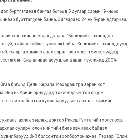
илрээд байна.
дол бүртгэгдээд байгаа бөгөөд 5 дугаар сарын 19-нөөс
шинээр бүртгэгдсэн байна. Эдгээрээс 24 нь бүрэн эдгэрчээ.
элийнхэн хийсэн мэдэгдэлдээ “Ковидийн тохиолдол
дралгүй, тайван байхыг уриалж байна. Ковидийн тохиолдлууд
ргийлэх арга хэмжээ авах зорилгоор улсын эмнэлгүүдэд
глэл өгсөн. Бид аливаа асуудлыг даван туулахад 200%
йгаа бөгөөд Дели, Керала, Махараштра зэрэн хот,
а. Энэ нь Азийн орнуудад тохиолдлын тоо огцом
cron-тэй холбоотой хувилбаруудын тархалт хамгийн
ухааны ахлах зөвлөх, доктор Ракеш Гуптагийн хэлснээр,
рхлаа суларч, олон нийтийн биеэ авч явах байдал
хувилбарууд бий болсонтой холбоотой ажээ. Тэрээр “Олон