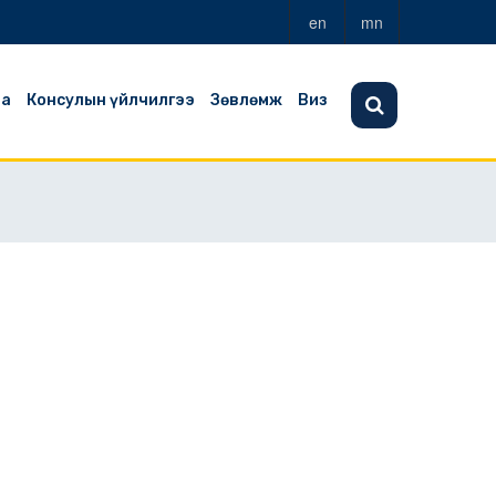
en
mn
аа
Консулын үйлчилгээ
Зөвлөмж
Виз