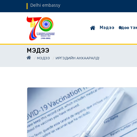
Delhi embassy
Мэдээ
Өөдөө т
МЭДЭЭ
МЭДЭЭ
ИРГЭДИЙН АНХААРАЛД!