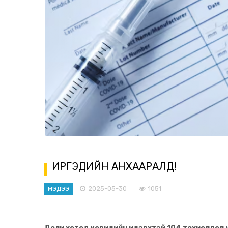
ИРГЭДИЙН АНХААРАЛД!
2025-05-30
1051
МЭДЭЭ