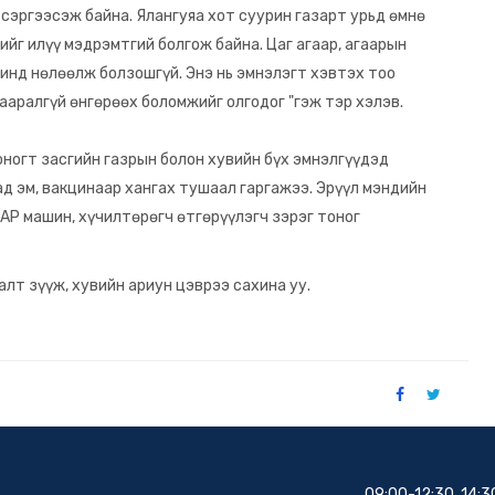
 сэргээсэж байна. Ялангуяа хот суурин газарт урьд өмнө
йг илүү мэдрэмтгий болгож байна. Цаг агаар, агаарын
инд нөлөөлж болзошгүй. Энэ нь эмнэлэгт хэвтэх тоо
аралгүй өнгөрөөх боломжийг олгодог "гэж тэр хэлэв.
ногт засгийн газрын болон хувийн бүх эмнэлгүүдэд
ад эм, вакцинаар хангах тушаал гаргажээ. Эрүүл мэндийн
AP машин, хүчилтөрөгч өтгөрүүлэгч зэрэг тоног
лт зүүж, хувийн ариун цэврээ сахина уу.
09:00-12:30, 14:3