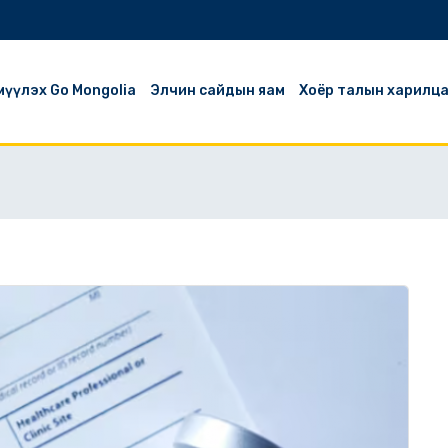
эмүүлэх Go Mongolia
Элчин сайдын яам
Хоёр талын харилц