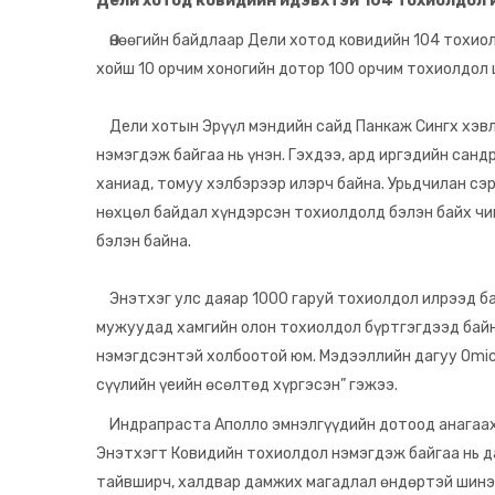
Дели хотод ковидийн идэвхтэй 104 тохиолдол 
Өнөөгийн байдлаар Дели хотод ковидийн 104 тохиол
хойш 10 орчим хоногийн дотор 100 орчим тохиолдол 
Дели хотын Эрүүл мэндийн сайд Панкаж Сингх хэвл
нэмэгдэж байгаа нь үнэн. Гэхдээ, ард иргэдийн сан
ханиад, томуу хэлбэрээр илэрч байна. Урьдчилан сэ
нөхцөл байдал хүндэрсэн тохиолдолд бэлэн байх чи
бэлэн байна.
Энэтхэг улс даяар 1000 гаруй тохиолдол илрээд ба
мужуудад хамгийн олон тохиолдол бүртгэгдээд байн
нэмэгдсэнтэй холбоотой юм. Мэдээллийн дагуу Omi
сүүлийн үеийн өсөлтөд хүргэсэн” гэжээ.
Индрапраста Аполло эмнэлгүүдийн дотоод анагаах 
Энэтхэгт Ковидийн тохиолдол нэмэгдэж байгаа нь да
тайвширч, халдвар дамжих магадлал өндөртэй шинэ 