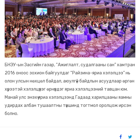
БНЭУ-ын Засгийн газар, “Ажиглалт, судалгааны сан” хамтран
2016 оноос зохион байгуулдаг “Райзина-яриа хэлэлцээ” нь
олон улсын нөхцөл байдал, аюулгүй байдлын асуудлаар өргөн
хүрээтэй хэлэлцүүлэг өрнүүлдэг яриа хэлэлцээний тавцан юм.
Манай улс энэхүү яриа хэлэлцээнд Гадаад харилцааны яамны
удирдах албан тушаалтны түвшинд тогтмол оролцож ирсэн
болно.