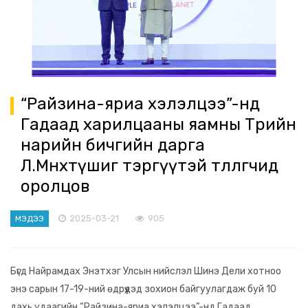
“Райзина-яриа хэлэлцээ”-нд
Гадаад харилцааны яамны Төрийн
нарийн бичгийн дарга
Л.Мөнхтүшиг тэргүүтэй төлөөлөгчид
оролцов
2025-03-21
905
МЭДЭЭ
Бүгд Найрамдах Энэтхэг Улсын нийслэл Шинэ Дели хотноо
энэ сарын 17-19-ний өдрүүдэд зохион байгуулагдаж буй 10
дахь удаагийн “Райзина-яриа хэлэлцээ”-нд Гадаад