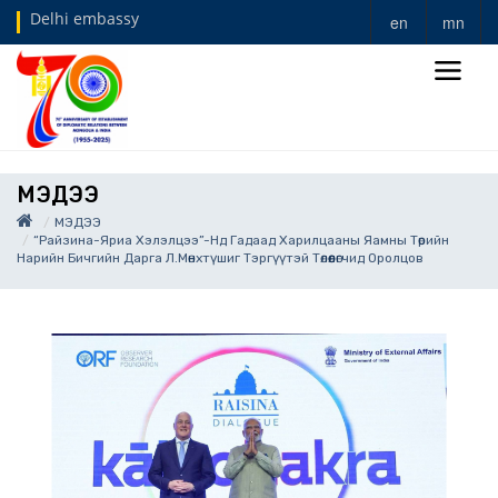
Delhi embassy
en
mn
МЭДЭЭ
МЭДЭЭ
“Райзина-Яриа Хэлэлцээ”-Нд Гадаад Харилцааны Яамны Төрийн
Нарийн Бичгийн Дарга Л.Мөнхтүшиг Тэргүүтэй Төлөөлөгчид Оролцов