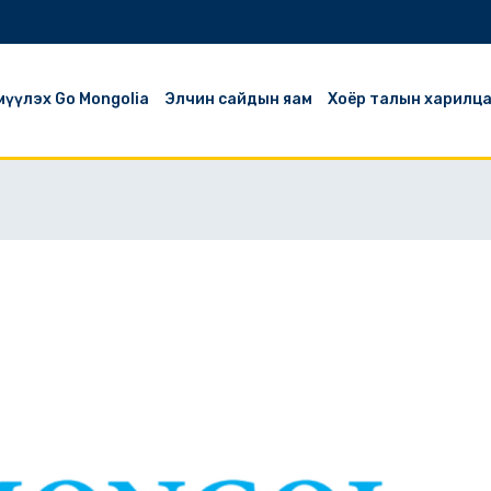
эмүүлэх Go Mongolia
Элчин сайдын яам
Хоёр талын харилц