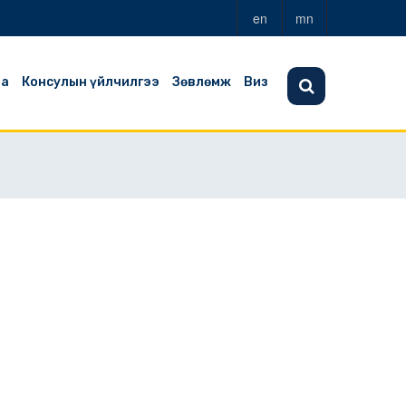
en
mn
аа
Консулын үйлчилгээ
Зөвлөмж
Виз