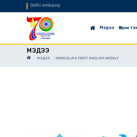
Delhi embassy
Мэдээ
Өөдөө т
МЭДЭЭ
МЭДЭЭ
MONGOLIA'S FIRST ENGLISH WEEKLY